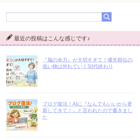
最近の投稿はこんな感じです♪
『脳の余力』が大切すぎて！優先順位の
低い物は外れていく50代終わり
ブログ復活！AIに『なんでもいいから更
新してきて！』と言われたので書きまし
た