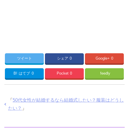
ツイート
シェア
0
Google+
0
B!
はてブ
0
Pocket
0
feedly
「
50代女性が結婚するなら結婚式したい？服装はどうし
たい？
」