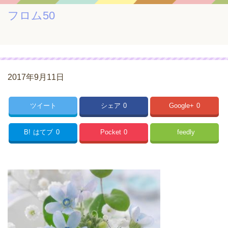
フロム50
2017年9月11日
ツイート
シェア
0
Google+
0
B!
はてブ
0
Pocket
0
feedly