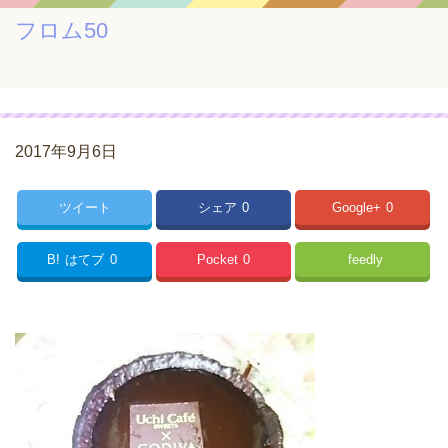
フロム50
2017年9月6日
ツイート
シェア
0
Google+
0
B!
はてブ
0
Pocket
0
feedly