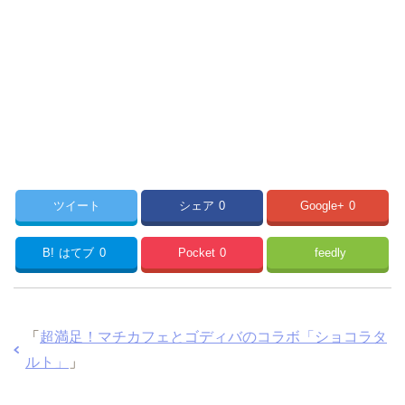
ツイート
シェア
0
Google+
0
B!
はてブ
0
Pocket
0
feedly
「
超満足！マチカフェとゴディバのコラボ「ショコラタ
ルト」
」