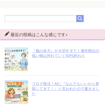
最近の投稿はこんな感じです♪
『脳の余力』が大切すぎて！優先順位の
低い物は外れていく50代終わり
ブログ復活！AIに『なんでもいいから更
新してきて！』と言われたので書きまし
た