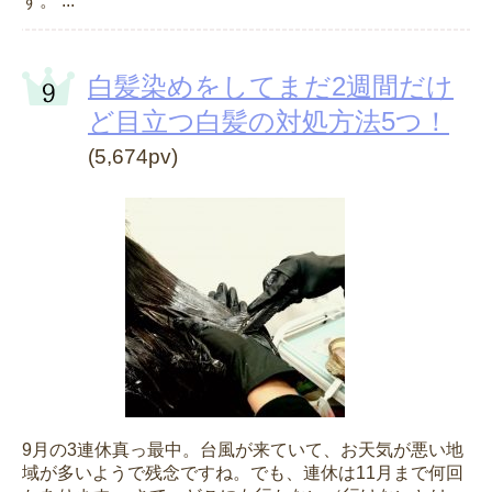
す。 ...
白髪染めをしてまだ2週間だけ
ど目立つ白髪の対処方法5つ！
(5,674pv)
9月の3連休真っ最中。台風が来ていて、お天気が悪い地
域が多いようで残念ですね。でも、連休は11月まで何回