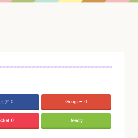
ェア
0
Google+
0
cket
0
feedly