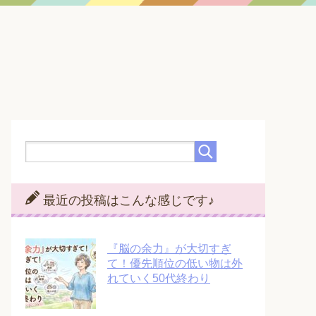
最近の投稿はこんな感じです♪
『脳の余力』が大切すぎ
て！優先順位の低い物は外
れていく50代終わり