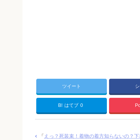
ツイート
シ
B!
はてブ
0
Po
「
えっ？死装束！着物の着方知らないの？下