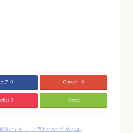
ェア
0
Google+
0
cket
0
feedly
着透けてるし！と言われないためには
」