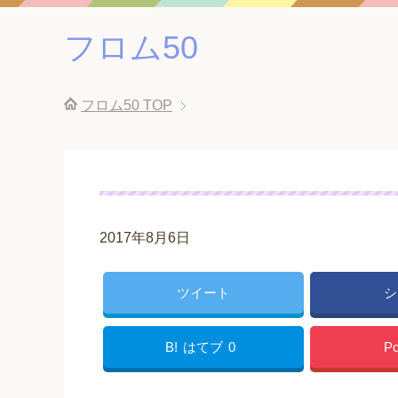
フロム50
フロム50
TOP
2017年8月6日
ツイート
シ
B!
はてブ
0
Po