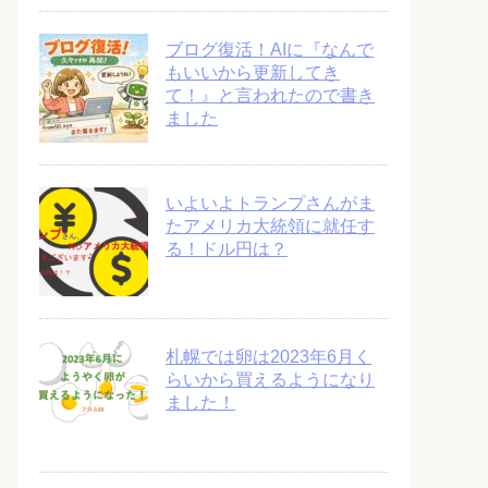
ブログ復活！AIに『なんで
もいいから更新してき
て！』と言われたので書き
ました
いよいよトランプさんがま
たアメリカ大統領に就任す
る！ドル円は？
札幌では卵は2023年6月く
らいから買えるようになり
ました！