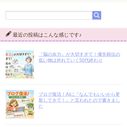
最近の投稿はこんな感じです♪
『脳の余力』が大切すぎて！優先順位の
低い物は外れていく50代終わり
ブログ復活！AIに『なんでもいいから更
新してきて！』と言われたので書きまし
た