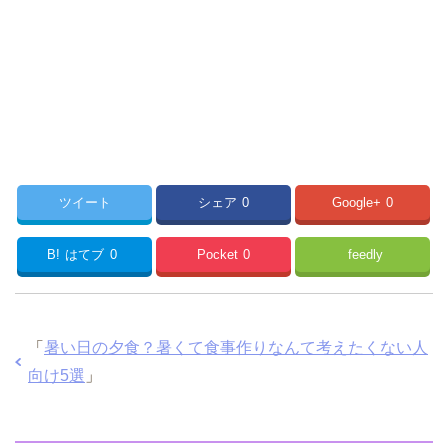
ツイート
シェア
0
Google+
0
B!
はてブ
0
Pocket
0
feedly
「
暑い日の夕食？暑くて食事作りなんて考えたくない人
向け5選
」