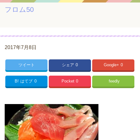
フロム50
2017年7月8日
ツイート
シェア
0
Google+
0
B!
はてブ
0
Pocket
0
feedly