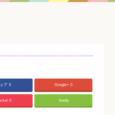
ェア
0
Google+
0
cket
0
feedly