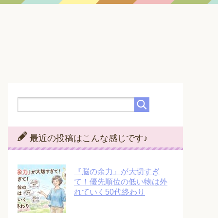
最近の投稿はこんな感じです♪
『脳の余力』が大切すぎ
て！優先順位の低い物は外
れていく50代終わり