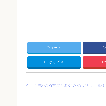
ツイート
シ
B!
はてブ
0
Po
「
子供のころすごくよく食べていたカール！