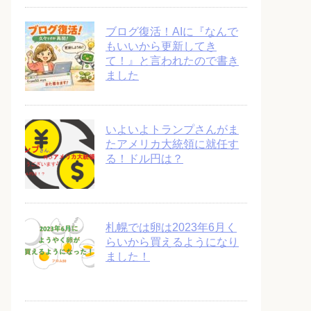
ブログ復活！AIに『なんで
もいいから更新してき
て！』と言われたので書き
ました
いよいよトランプさんがま
たアメリカ大統領に就任す
る！ドル円は？
札幌では卵は2023年6月く
らいから買えるようになり
ました！