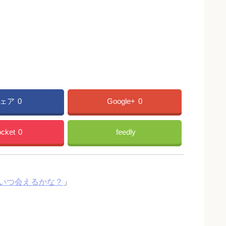
ェア
0
Google+
0
cket
0
feedly
いつ会えるかな？
」