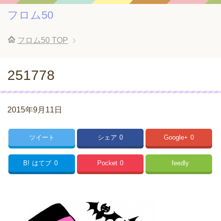
フロム50
フロム50
TOP
251778
2015年9月11日
ツイート
シェア
0
Google+
0
B!
はてブ
0
Pocket
0
feedly