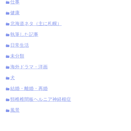
仕事
健康
北海道ネタ（主に札幌）
執筆した記事
日常生活
未分類
海外ドラマ・洋画
犬
結婚・離婚・再婚
頸椎椎間板ヘルニア神経根症
風景