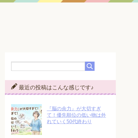
最近の投稿はこんな感じです♪
『脳の余力』が大切すぎ
て！優先順位の低い物は外
れていく50代終わり