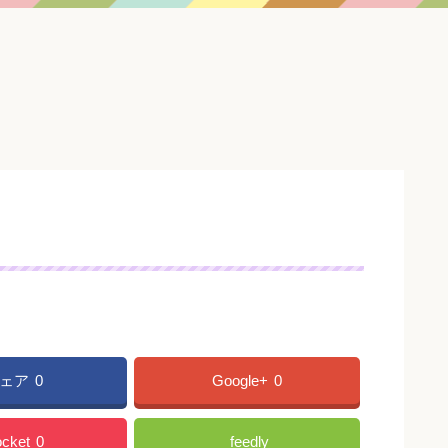
ェア
0
Google+
0
cket
0
feedly