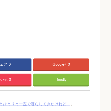
ェア
0
Google+
0
cket
0
feedly
犬とひとりと一匹で暮らしてきたけれど…
」