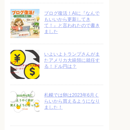
ブログ復活！AIに『なんで
もいいから更新してき
て！』と言われたので書き
ました
いよいよトランプさんがま
たアメリカ大統領に就任す
る！ドル円は？
札幌では卵は2023年6月く
らいから買えるようになり
ました！