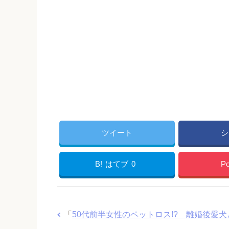
ツイート
シ
B!
はてブ
0
Po
「
50代前半女性のペットロス!? 離婚後愛